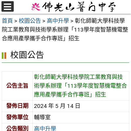
跳
至
選
首頁
>
校園公告
>
高中升學
>
彰化師範大學科技學
單
主
院工業教育與技術學系辦理「113學年度智慧機電整
要
合應用產學攜手合作專班」招生
內
容
校園公告
區
彰化師範大學科技學院工業教育與技
公告主旨
術學系辦理「113學年度智慧機電整合
應用產學攜手合作專班」招生
發佈日期
2024 年 5 月 14 日
發佈單位
輔導室
公告類別
高中升學