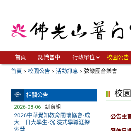
跳
至
主
要
內
容
區
首頁
認識普中
行政單位
校園公告
首頁
>
校園公告
>
活動訊息
>
弦樂團音樂會
校
相關公告
2026-08-06
訓育組
2026中華覺知教育關懷協會-成
公告主
大一日大學生-沉 浸式學職涯探
索營