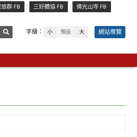
旅群 FB
三好體協 FB
佛光山寺 FB
送出
字級：
網站導覽
小
預設
大
搜
尋：