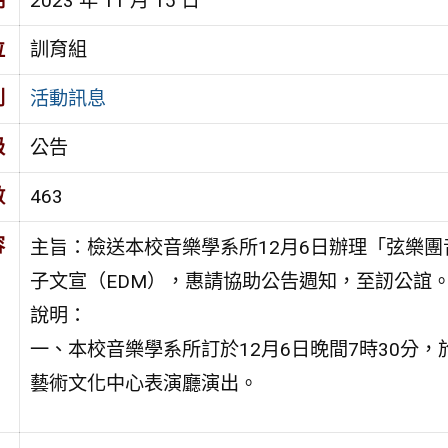
期
2023 年 11 月 15 日
位
訓育組
別
活動訊息
級
公告
數
463
容
主旨：檢送本校音樂學系所12月6日辦理「弦樂團
子文宣（EDM），惠請協助公告週知，至訒公誼
說明：
一、本校音樂學系所訂於12月6日晚間7時30分，
藝術文化中心表演廳演出。