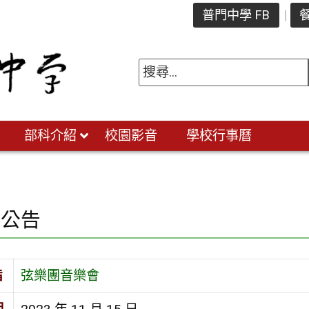
普門中學 FB
餐
部科介紹
校園影音
學校行事曆
園公告
旨
弦樂團音樂會