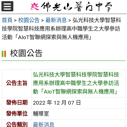
跳
至
選
首頁
>
校園公告
>
最新消息
>
弘光科技大學智慧科
單
主
技學院智慧科技應用系辦理高中職學生之大學參訪
要
活動「AIoT智聯網探索與無人機應用」
內
容
校園公告
區
弘光科技大學智慧科技學院智慧科技
公告主旨
應用系辦理高中職學生之大學參訪活
動「AIoT智聯網探索與無人機應用」
發佈日期
2022 年 12 月 07 日
發佈單位
輔導室
公告類別
最新消息