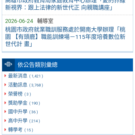
高雄市政府教育局家庭教育中心辦理「愛的界線
新視界：跟上法律的新世代正 向親職講座」
2026-06-24
輔導室
桃園市政府就業職訓服務處於開南大學辦理「桃
園 【有頭鹿】職能訓練場－115年度培養數位新
世代計 畫」
依公告類別彙總
最新消息
( 1,421 )
活動訊息
( 3,768 )
榮譽榜
( 3 )
獎助學金
( 190 )
國中升學
( 36 )
高中升學
( 214 )
轉學考
( 15 )