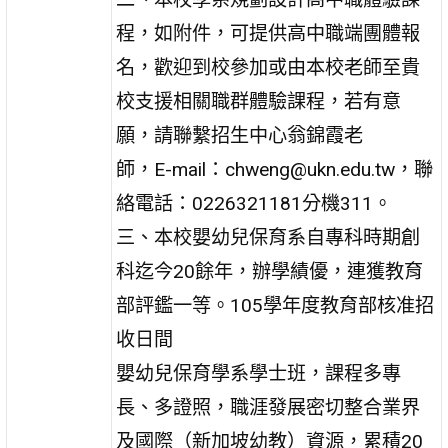
程，如附件，可提供高中職端團體報
名，歡迎到校參加或由本校老師至貴
校支援相關職群體驗課程，若有意
願，請聯繫招生中心翁錦霞老
師，E-mail：chweng@ukn.edu.tw，聯
絡電話：0226321181分機311。
三、本校嬰幼兒保育系自專科時期創
科迄今20餘年，辦學績優，連獲教育
部評鑑一等。105學年度教育部核准招
收日間
嬰幼兒保育學系學士班，課程多專
長、多證照，職涯發展密切整合業界
及國際（新加坡幼教）資源，累積20