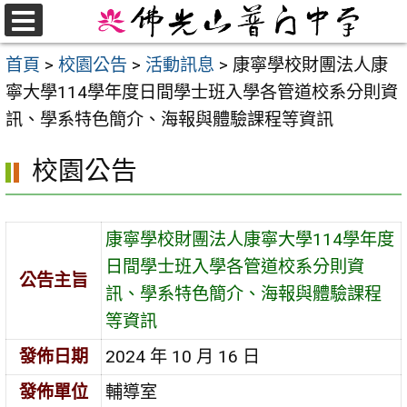
跳
至
選
首頁
>
校園公告
>
活動訊息
>
康寧學校財團法人康
單
主
寧大學114學年度日間學士班入學各管道校系分則資
要
訊、學系特色簡介、海報與體驗課程等資訊
內
容
校園公告
區
康寧學校財團法人康寧大學114學年度
日間學士班入學各管道校系分則資
公告主旨
訊、學系特色簡介、海報與體驗課程
等資訊
發佈日期
2024 年 10 月 16 日
發佈單位
輔導室