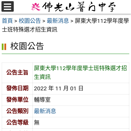
跳
至
選
首頁
>
校園公告
>
最新消息
>
屏東大學112學年度學
單
主
士班特殊選才招生資訊
要
內
校園公告
容
區
屏東大學112學年度學士班特殊選才招
公告主旨
生資訊
發佈日期
2022 年 11 月 01 日
發佈單位
輔導室
公告類別
最新消息
公告等級
無