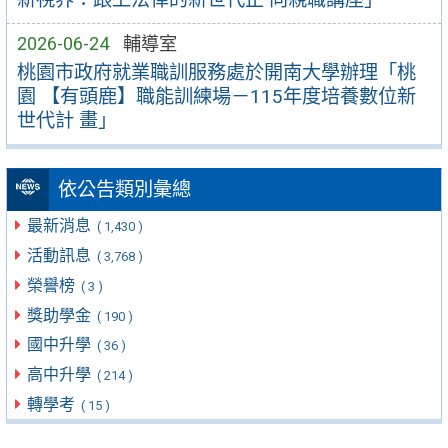
2026-06-24
輔導室
桃園市政府就業職訓服務處於開南大學辦理「桃
園 【有頭鹿】職能訓練場－115年度培養數位新
世代計 畫」
依公告類別彙總
最新消息
( 1,430 )
活動訊息
( 3,768 )
榮譽榜
( 3 )
獎助學金
( 190 )
國中升學
( 36 )
高中升學
( 214 )
轉學考
( 15 )