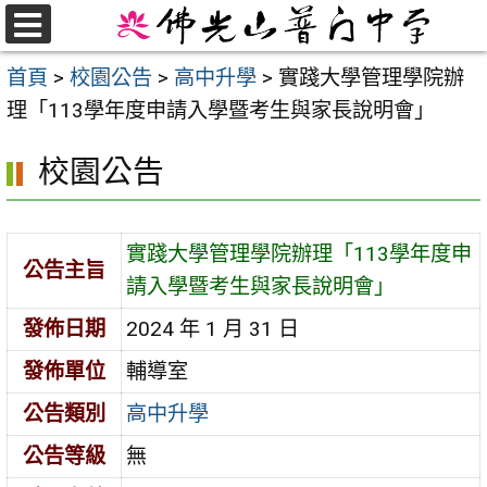
跳
至
選
首頁
>
校園公告
>
高中升學
>
實踐大學管理學院辦
單
主
理「113學年度申請入學暨考生與家長說明會」
要
內
校園公告
容
區
實踐大學管理學院辦理「113學年度申
公告主旨
請入學暨考生與家長說明會」
發佈日期
2024 年 1 月 31 日
發佈單位
輔導室
公告類別
高中升學
公告等級
無