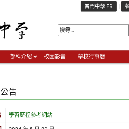
普門中學 FB
餐
部科介紹
校園影音
學校行事曆
園公告
旨
學習歷程參考網站