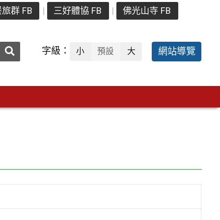
旅群 FB
三好體協 FB
佛光山寺 FB
送出
字級：
網站導覽
小
預設
大
搜
尋：