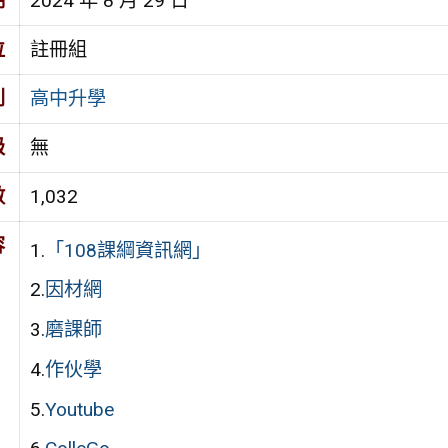
期
2024 年 8 月 29 日
位
註冊組
別
高中升學
級
無
數
1,032
容
1.
「108課綱資訊網」
2.
因材網
3.
磨課師
4.
作伙學
5.
Youtube