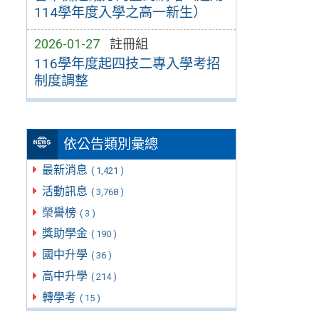
114學年度入學之高一新生）
2026-01-27
註冊組
116學年度起四技二專入學考招
制度調整
依公告類別彙總
最新消息
( 1,421 )
活動訊息
( 3,768 )
榮譽榜
( 3 )
獎助學金
( 190 )
國中升學
( 36 )
高中升學
( 214 )
轉學考
( 15 )