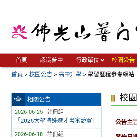
跳
至
主
要
內
容
區
首頁
認識普中
行政單位
校園公告
首頁
>
校園公告
>
高中升學
>
學習歷程參考網站
校
相關公告
2026-06-25
註冊組
「2026大學特殊選才書審競賽」
公告主
2026-06-18
註冊組