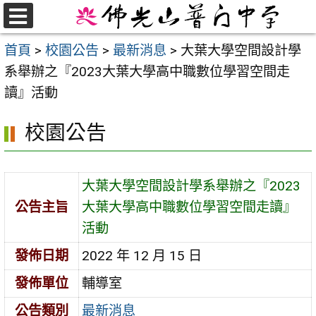
跳
至
選
首頁
>
校園公告
>
最新消息
>
大葉大學空間設計學
單
主
系舉辦之『2023大葉大學高中職數位學習空間走
要
讀』活動
內
容
校園公告
區
大葉大學空間設計學系舉辦之『2023
公告主旨
大葉大學高中職數位學習空間走讀』
活動
發佈日期
2022 年 12 月 15 日
發佈單位
輔導室
公告類別
最新消息