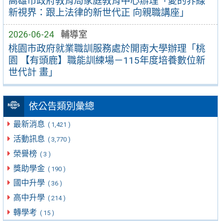
高雄市政府教育局家庭教育中心辦理「愛的界線
新視界：跟上法律的新世代正 向親職講座」
2026-06-24
輔導室
桃園市政府就業職訓服務處於開南大學辦理「桃
園 【有頭鹿】職能訓練場－115年度培養數位新
世代計 畫」
依公告類別彙總
最新消息
( 1,421 )
活動訊息
( 3,770 )
榮譽榜
( 3 )
獎助學金
( 190 )
國中升學
( 36 )
高中升學
( 214 )
轉學考
( 15 )