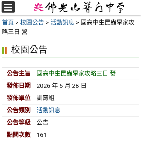
跳
至
選
首頁
>
校園公告
>
活動訊息
>
國高中生昆蟲學家攻
單
主
略三日 營
要
內
校園公告
容
區
公告主旨
國高中生昆蟲學家攻略三日 營
發佈日期
2026 年 5 月 28 日
發佈單位
訓育組
公告類別
活動訊息
公告等級
公告
點閱次數
161