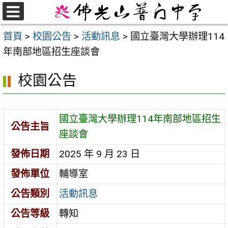
跳
至
選
首頁
>
校園公告
>
活動訊息
>
國立臺灣大學辦理114
單
主
年南部地區招生座談會
要
內
校園公告
容
區
國立臺灣大學辦理114年南部地區招生
公告主旨
座談會
發佈日期
2025 年 9 月 23 日
發佈單位
輔導室
公告類別
活動訊息
公告等級
轉知