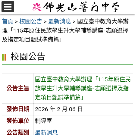
跳
至
選
首頁
>
校園公告
>
最新消息
>
國立臺中教育大學辦
單
主
理「115年原住民族學生升大學輔導講座-志願選擇
要
及指定項目甄試準備篇」
內
容
校園公告
區
國立臺中教育大學辦理「115年原住民
公告主旨
族學生升大學輔導講座-志願選擇及指
定項目甄試準備篇」
發佈日期
2026 年 2 月 06 日
發佈單位
輔導室
公告類別
最新消息