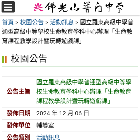
跳
至
選
首頁
>
校園公告
>
活動訊息
>
國立羅東高級中學普
單
主
通型高級中等學校生命教育學科中心辦理「生命教
要
育課程教學設計暨玩轉遊戲課」
內
容
校園公告
區
國立羅東高級中學普通型高級中等學
公告主旨
校生命教育學科中心辦理「生命教育
課程教學設計暨玩轉遊戲課」
發佈日期
2024 年 12 月 06 日
發佈單位
輔導室
公告類別
活動訊息