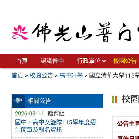
跳
至
主
要
內
容
區
首頁
認識普中
行政單位
校園公告
首頁
>
校園公告
>
高中升學
>
國立清華大學11
校
相關公告
2026-03-11
體育組
國中、高中女籃隊115學年度招
公告主
生簡章及報名資訊