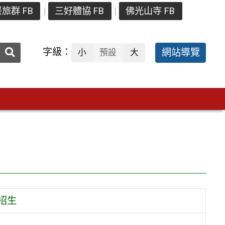
旅群 FB
三好體協 FB
佛光山寺 FB
送出
字級：
網站導覽
小
預設
大
搜
尋：
招生