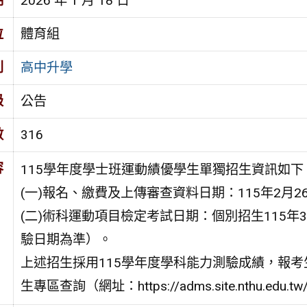
期
2026 年 1 月 18 日
位
體育組
別
高中升學
級
公告
數
316
容
115學年度學士班運動績優學生單獨招生資訊如下
(一)報名、繳費及上傳審查資料日期：115年2月2
(二)術科運動項目檢定考試日期：個別招生115年3
驗日期為準）。
上述招生採用115學年度學科能力測驗成績，報
生專區查詢（網址：https://adms.site.nthu.edu.t