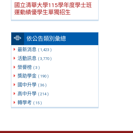
國立清華大學115學年度學士班
運動績優學生單獨招生
依公告類別彙總
最新消息
( 1,423 )
活動訊息
( 3,770 )
榮譽榜
( 3 )
獎助學金
( 190 )
國中升學
( 36 )
高中升學
( 214 )
轉學考
( 15 )