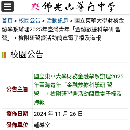
跳
至
選
首頁
>
校園公告
>
活動訊息
>
國立東華大學財務金
單
主
融學系辦理2025年臺灣青年「金融數據科學研 習
要
營」，檢附研習營活動簡章電子檔及海報
內
容
校園公告
區
國立東華大學財務金融學系辦理2025
年臺灣青年「金融數據科學研 習
公告主旨
營」，檢附研習營活動簡章電子檔及
海報
發佈日期
2024 年 11 月 26 日
發佈單位
輔導室