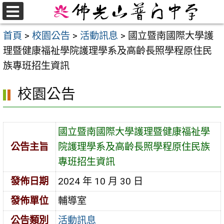
跳
至
選
首頁
>
校園公告
>
活動訊息
>
國立暨南國際大學護
單
主
理暨健康福祉學院護理學系及高齡長照學程原住民
要
族專班招生資訊
內
容
校園公告
區
國立暨南國際大學護理暨健康福祉學
公告主旨
院護理學系及高齡長照學程原住民族
專班招生資訊
發佈日期
2024 年 10 月 30 日
發佈單位
輔導室
公告類別
活動訊息