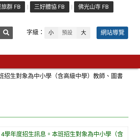
旅群 FB
三好體協 FB
佛光山寺 FB
送出
字級：
網站導覽
小
預設
大
搜
尋：
本班招生對象為中小學（含高級中學）教師、圖書
14學年度招生訊息。本班招生對象為中小學（含