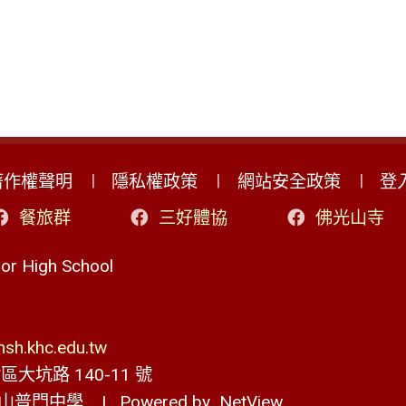
著作權聲明
隱私權政策
網站安全政策
登
餐旅群
三好體協
佛光山寺
r High School
h.khc.edu.tw
大坑路 140-11 號
山普門中學
| Powered by
NetView