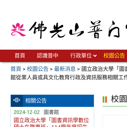
跳
至
主
要
內
容
區
首頁
認識普中
行政單位
校園公告
首頁
>
校園公告
>
最新消息
>
國立政治大學「圖
館從業人員或具文化教育行政及資訊服務相關工
校
相關公告
2024-12-02
圖書館
國立政治大學「圖書資訊學數位