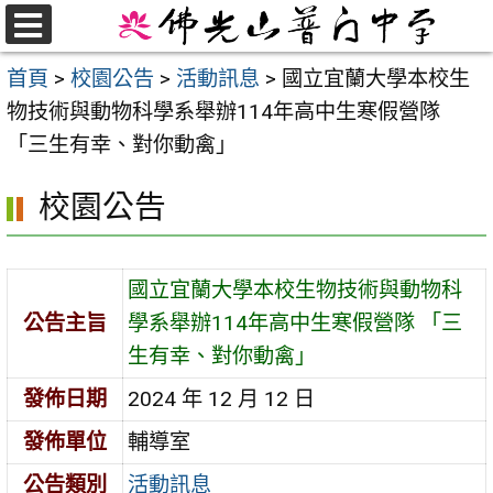
跳
至
選
首頁
>
校園公告
>
活動訊息
>
國立宜蘭大學本校生
單
主
物技術與動物科學系舉辦114年高中生寒假營隊
要
「三生有幸、對你動禽」
內
容
校園公告
區
國立宜蘭大學本校生物技術與動物科
公告主旨
學系舉辦114年高中生寒假營隊 「三
生有幸、對你動禽」
發佈日期
2024 年 12 月 12 日
發佈單位
輔導室
公告類別
活動訊息