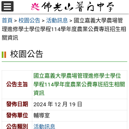
跳
至
選
首頁
>
校園公告
>
活動訊息
>
國立嘉義大學農場管
單
主
理進修學士學位學程114學年度農業公費專班招生相
要
關資訊
內
容
校園公告
區
國立嘉義大學農場管理進修學士學位
公告主旨
學程114學年度農業公費專班招生相關
資訊
發佈日期
2024 年 12 月 19 日
發佈單位
輔導室
公告類別
活動訊息