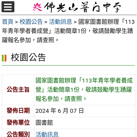
跳
至
選
首頁
>
校園公告
>
活動訊息
>
國家圖書館辦理「113
單
主
年青年學者養成營」活動簡章1份，敬請鼓勵學生踴
要
躍報名參加，請查照。
內
容
校園公告
區
國家圖書館辦理「113年青年學者養成
公告主旨
營」活動簡章1份，敬請鼓勵學生踴躍
報名參加，請查照。
發佈日期
2024 年 6 月 07 日
發佈單位
圖書館
公告類別
活動訊息