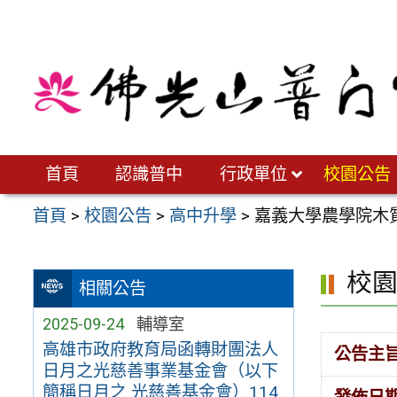
跳
至
主
要
內
容
區
首頁
認識普中
行政單位
校園公告
首頁
>
校園公告
>
高中升學
>
嘉義大學農學院木
校
相關公告
2025-09-24
輔導室
高雄市政府教育局函轉財團法人
公告主
日月之光慈善事業基金會（以下
簡稱日月之 光慈善基金會）114