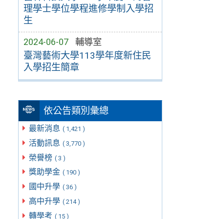
理學士學位學程進修學制入學招
生
2024-06-07
輔導室
臺灣藝術大學113學年度新住民
入學招生簡章
依公告類別彙總
最新消息
( 1,421 )
活動訊息
( 3,770 )
榮譽榜
( 3 )
獎助學金
( 190 )
國中升學
( 36 )
高中升學
( 214 )
轉學考
( 15 )