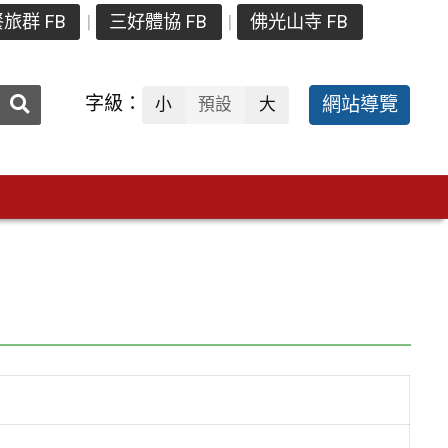
旅群 FB
三好體協 FB
佛光山寺 FB
送出
字級：
網站導覽
小
預設
大
搜
尋：