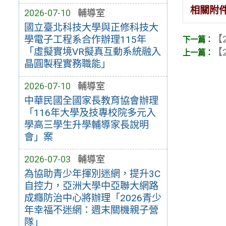
相關附
2026-07-10
輔導室
國立臺北科技大學與正修科技大
【2
學電子工程系合作辦理115年
「虛擬實境VR擬真互動系統融入
【2
晶圓製程實務職能」
2026-07-10
輔導室
中華民國全國家長教育協會辦理
「116年大學及技專校院多元入
學高三學生升學輔導家長說明
會」案
2026-07-03
輔導室
為協助青少年揮別迷網，提升3C
自控力，亞洲大學中亞聯大網路
成癮防治中心將辦理「2026青少
年幸福不迷網：週末關機親子營
隊」