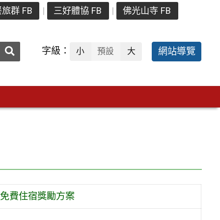
旅群 FB
三好體協 FB
佛光山寺 FB
送出
字級：
網站導覽
小
預設
大
搜
尋：
免費住宿獎勵方案