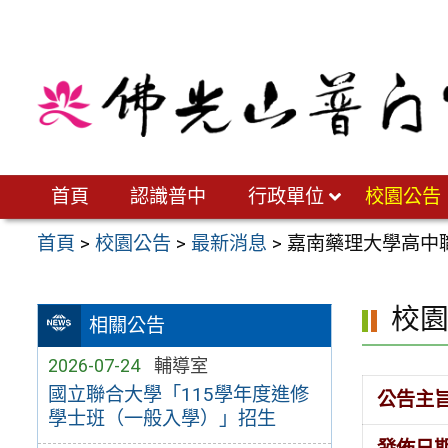
跳
至
主
要
內
容
區
首頁
認識普中
行政單位
校園公告
首頁
>
校園公告
>
最新消息
>
嘉南藥理大學高中
校
相關公告
2026-07-24
輔導室
國立聯合大學「115學年度進修
公告主
學士班（一般入學）」招生