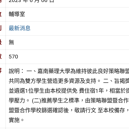
期
2023 年 6 月 06 日
位
輔導室
別
最新消息
級
無
數
570
容
說明： 一、嘉南藥理大學為維持彼此良好策略聯
共同為雙方學生營造更多資源及支持。 二、旨揭獎
並遴選1位學生由本校提供免 費住宿1年，相當於提
學壓力。 (二)推薦學生之標準，由策略聯盟暨合作
盟暨合作學校篩選確認後，敬請行文 至本校備存
實施。