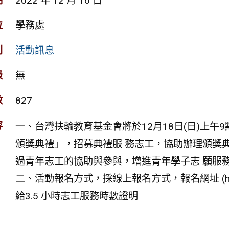
期
2022 年 12 月 16 日
位
學務處
別
活動訊息
級
無
數
827
容
一、台灣扶輪教育基金會將於12月18日(日)上午9
頒獎典禮」，招募典禮服 務志工，協助辦理頒獎
過青年志工的協助與參與，增進青年學子志 願服
二、活動報名方式，採線上報名方式，報名網址 (https:
給3.5 小時志工服務時數證明