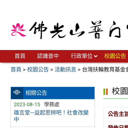
跳
至
主
要
內
容
區
首頁
認識普中
行政單位
校園公告
首頁
>
校園公告
>
活動訊息
>
台灣扶輪教育基金會
校
相關公告
2023-08-15
學務處
雄言堂—益起思辨吧！社會改變
公告主
中