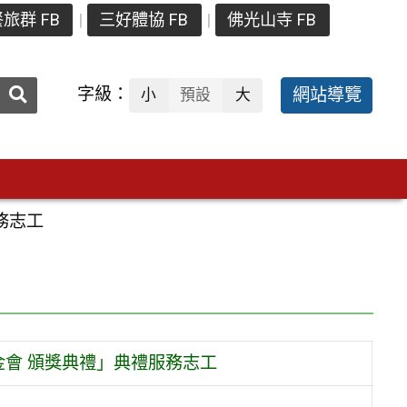
旅群 FB
三好體協 FB
佛光山寺 FB
送出
字級：
網站導覽
小
預設
大
搜
尋：
務志工
金會 頒獎典禮」典禮服務志工