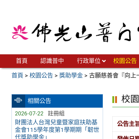
跳
至
主
要
內
容
區
首頁
認識普中
行政單位
校園公告
首頁
>
校園公告
>
獎助學金
>
古願慈善會『向上
校
相關公告
2026-07-22
註冊組
財團法人台灣兒童暨家庭扶助基
公告主
金會115學年度第1學期期「韌世
代獎助學金」