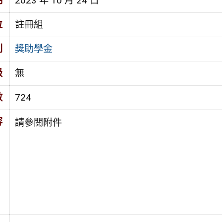
期
2023 年 10 月 24 日
位
註冊組
別
獎助學金
級
無
數
724
容
請參閱附件