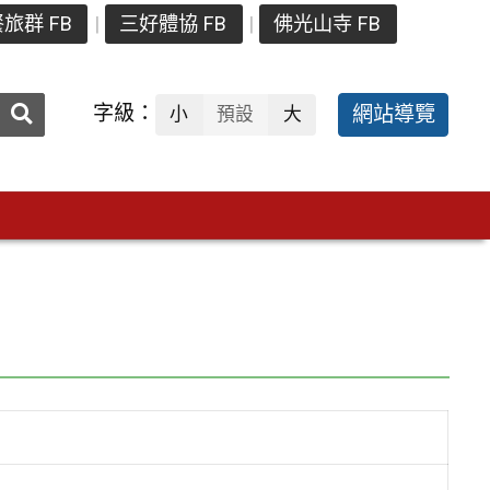
旅群 FB
三好體協 FB
佛光山寺 FB
送出
字級：
網站導覽
小
預設
大
搜
尋：