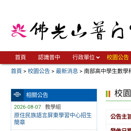
跳
至
主
要
內
容
區
首頁
認識普中
行政單位
校園公告
首頁
>
校園公告
>
最新消息
>
南部高中學生數學
校
相關公告
2026-08-07
教學組
原住民族語言屏東學習中心招生
公告主
簡章