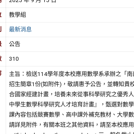
期
2025 年 9 月 15 日
位
教學組
別
最新消息
級
公告
數
310
容
主旨：檢送114學年度本校應用數學系承辦之「
招生簡章1份(如附件)，敬請惠予公告，並轉知
合國家經建計畫，培養未來從事科學研究之優秀人
中學生數學科學研究人才培育計畫』，甄選對數學
課內容包括競賽數學、高中課外補充教材、大學數
請詳見附件，有關本班之其他資料，請至本校應用數