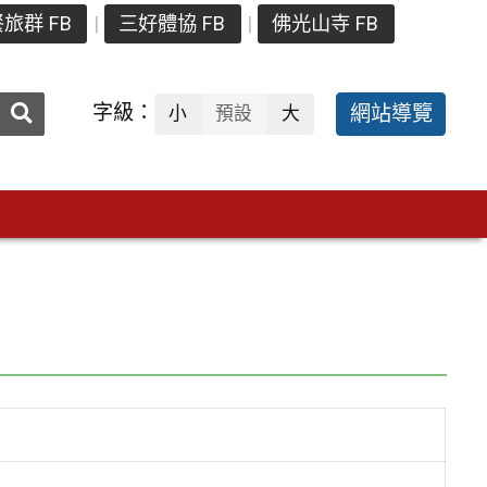
旅群 FB
三好體協 FB
佛光山寺 FB
送出
字級：
網站導覽
小
預設
大
搜
尋：