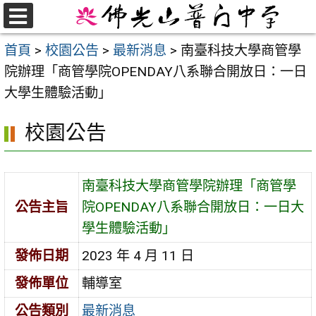
跳
至
選
首頁
>
校園公告
>
最新消息
>
南臺科技大學商管學
單
主
院辦理「商管學院OPENDAY八系聯合開放日：一日
要
大學生體驗活動」
內
容
校園公告
區
南臺科技大學商管學院辦理「商管學
公告主旨
院OPENDAY八系聯合開放日：一日大
學生體驗活動」
發佈日期
2023 年 4 月 11 日
發佈單位
輔導室
公告類別
最新消息