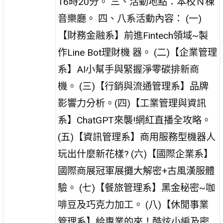
16時20分。 三、活動地點：本校Ｎ棟
音樂廳。 四、八系活動內容： (一)
【財務金融系】前進Fintech領域~製
作Line Bot理財機 器。 (二)【企業管理
系】AI小幫手與緊握淨零碳排新商
機。 (三)【行銷與流通管理系】品牌
影響力分析。(四)【工業管理與資訊
系】ChatGPT來襲!網紅直播全攻略。
(五)【資訊管理系】商用服務型機器人
玩出什麼新花樣? (六)【國際企業系】
國際商展冠軍展攤大解密+古風漢服體
驗。 (七)【餐旅管理系】黑金秘密~咖
啡豆及巧克力加工。 (八)【休閒事業
管理系】給專業的來！酷炫小編及密