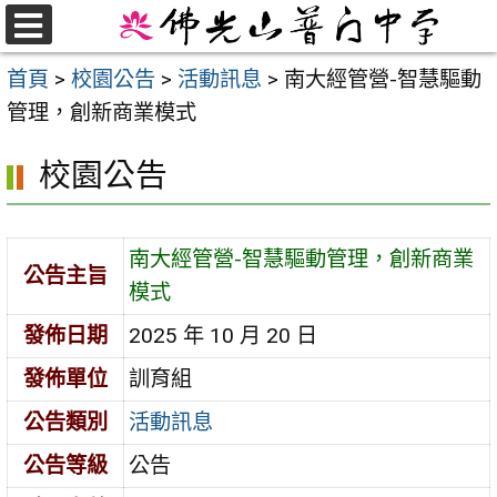
跳
至
選
首頁
>
校園公告
>
活動訊息
>
南大經管營-智慧驅動
單
主
管理，創新商業模式
要
內
校園公告
容
區
南大經管營-智慧驅動管理，創新商業
公告主旨
模式
發佈日期
2025 年 10 月 20 日
發佈單位
訓育組
公告類別
活動訊息
公告等級
公告