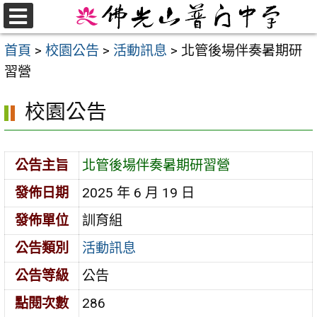
跳
至
選
首頁
>
校園公告
>
活動訊息
>
北管後場伴奏暑期研
單
主
習營
要
內
校園公告
容
區
公告主旨
北管後場伴奏暑期研習營
發佈日期
2025 年 6 月 19 日
發佈單位
訓育組
公告類別
活動訊息
公告等級
公告
點閱次數
286