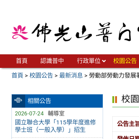
跳
至
主
要
內
容
區
首頁
認識普中
行政單位
校園公告
首頁
>
校園公告
>
最新消息
>
勞動部勞動力發展
校
相關公告
2026-07-24
輔導室
國立聯合大學「115學年度進修
公告主
學士班（一般入學）」招生