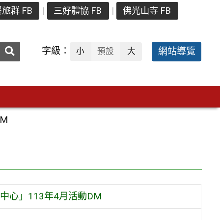
旅群 FB
三好體協 FB
佛光山寺 FB
送出
字級：
網站導覽
小
預設
大
搜
尋：
M
心」113年4月活動DM