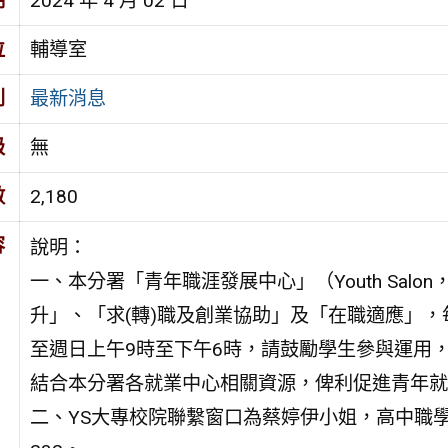
期
2024 年 4 月 02 日
位
輔導室
別
最新消息
級
無
數
2,180
容
說明：
一、本分署「青年職涯發展中心」（Youth Sal
升」、「求(轉)職及創業協助」及「在職適應」
至週日上午9時至下午6時，請鼓勵學生參與運用
結合本分署各就業中心相關資源，俾利促進青年就
二、YS大專校院聯繫窗口為蔡婷伊小姐，高中職學校