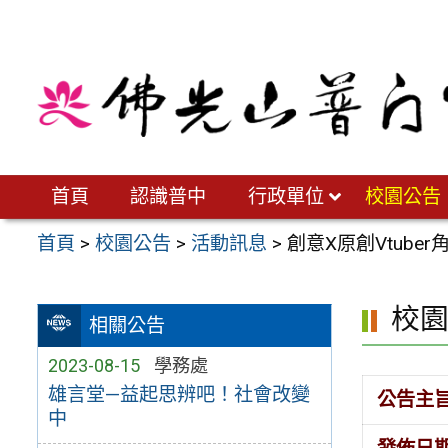
跳
至
主
要
內
容
區
首頁
認識普中
行政單位
校園公告
首頁
>
校園公告
>
活動訊息
>
創意X原創Vtube
校
相關公告
2023-08-15
學務處
雄言堂—益起思辨吧！社會改變
公告主
中