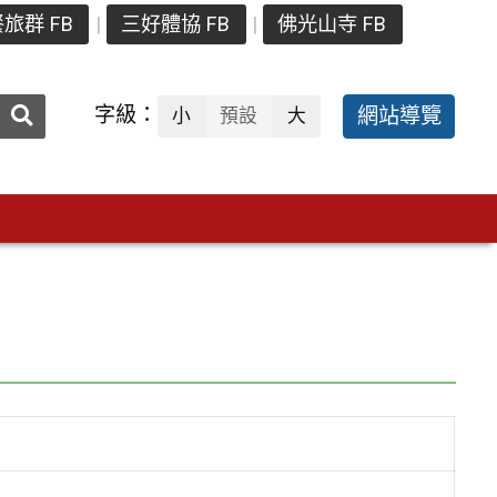
旅群 FB
三好體協 FB
佛光山寺 FB
送出
字級：
網站導覽
小
預設
大
搜
尋：