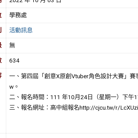
期
2022 年 10 月 03 日
位
學務處
別
活動訊息
級
無
數
634
容
一、第四屆「創意X原創Vtuber角色設計大賽」賽事詳細資訊
w。
二、報名時間：111 年10月24日（星期一）下午17
三、報名網址：高中組報名http://cjcu.tw/r/LcXUz