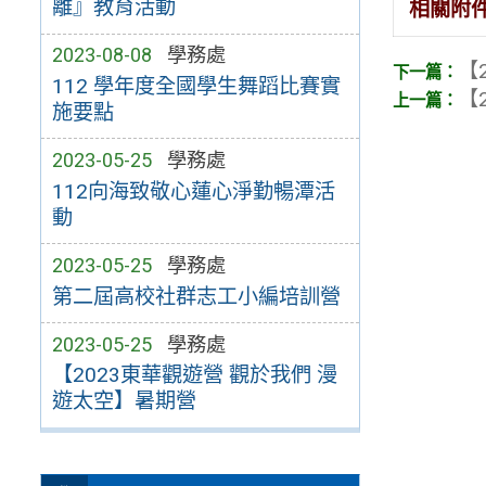
離』教育活動
相關附
2023-08-08
學務處
【2
112 學年度全國學生舞蹈比賽實
【2
施要點
2023-05-25
學務處
112向海致敬心蓮心淨勤暢潭活
動
2023-05-25
學務處
第二屆高校社群志工小編培訓營
2023-05-25
學務處
【2023東華觀遊營 觀於我們 漫
遊太空】暑期營