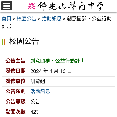
跳
至
選
首頁
>
校園公告
>
活動訊息
>
創意圓夢‧公益行動
單
主
計畫
要
內
校園公告
容
區
公告主旨
創意圓夢‧公益行動計畫
發佈日期
2024 年 4 月 16 日
發佈單位
訓育組
公告類別
活動訊息
公告等級
公告
點閱次數
423