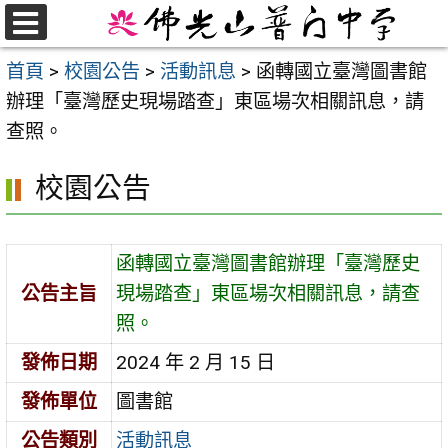
跳
至
選
首頁
>
校園公告
>
活動訊息
>
函轉國立臺灣圖書館
單
主
辦理「臺灣歷史現場踏查」東區場次相關訊息，請
要
查照。
內
容
校園公告
區
函轉國立臺灣圖書館辦理「臺灣歷史
公告主旨
現場踏查」東區場次相關訊息，請查
照。
發佈日期
2024 年 2 月 15 日
發佈單位
圖書館
公告類別
活動訊息