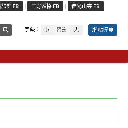
旅群 FB
三好體協 FB
佛光山寺 FB
送出
字級：
網站導覽
小
預設
大
搜
尋：