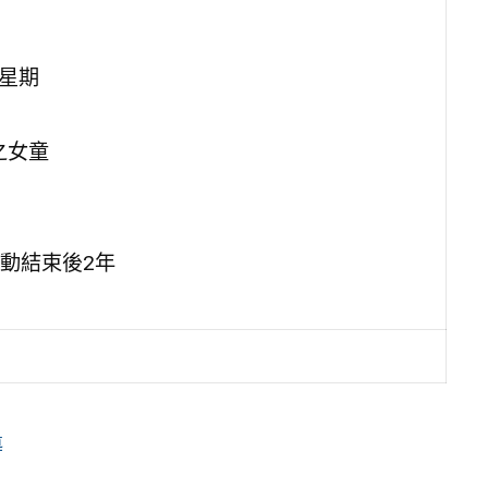
(星期
之女童
動結束後2年
導