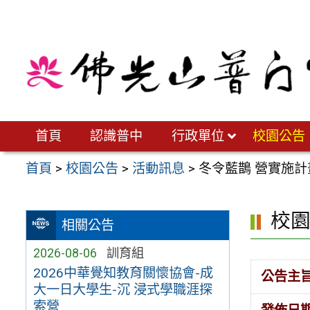
跳
至
主
要
內
容
區
首頁
認識普中
行政單位
校園公告
首頁
>
校園公告
>
活動訊息
>
冬令藍鵲 營實施計
校
相關公告
2026-08-06
訓育組
2026中華覺知教育關懷協會-成
公告主
大一日大學生-沉 浸式學職涯探
索營