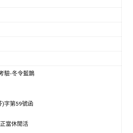
考驗-冬令藍鵲
)字第59號函
正當休閒活