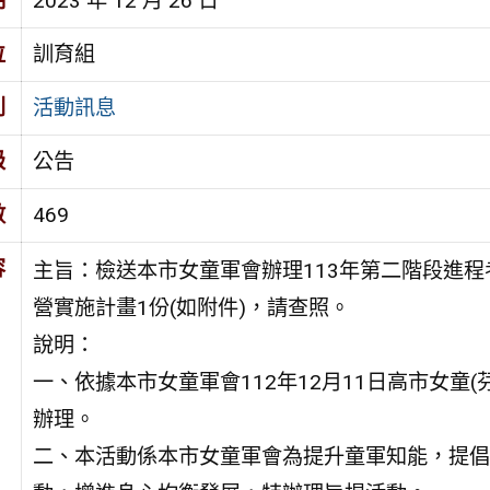
期
2023 年 12 月 26 日
位
訓育組
別
活動訊息
級
公告
數
469
容
主旨：檢送本市女童軍會辦理113年第二階段進程
營實施計畫1份(如附件)，請查照。
說明：
一、依據本市女童軍會112年12月11日高市女童(芬
辦理。
二、本活動係本市女童軍會為提升童軍知能，提倡