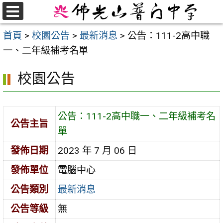
跳
至
選
首頁
>
校園公告
>
最新消息
>
公告：111-2高中職
單
主
一、二年級補考名單
要
內
校園公告
容
區
公告：111-2高中職一、二年級補考名
公告主旨
單
發佈日期
2023 年 7 月 06 日
發佈單位
電腦中心
公告類別
最新消息
公告等級
無