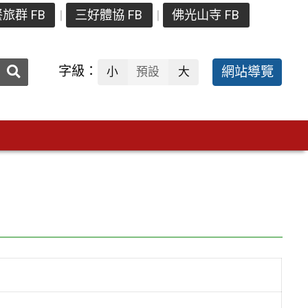
旅群 FB
三好體協 FB
佛光山寺 FB
送出
字級：
網站導覽
小
預設
大
搜
尋：