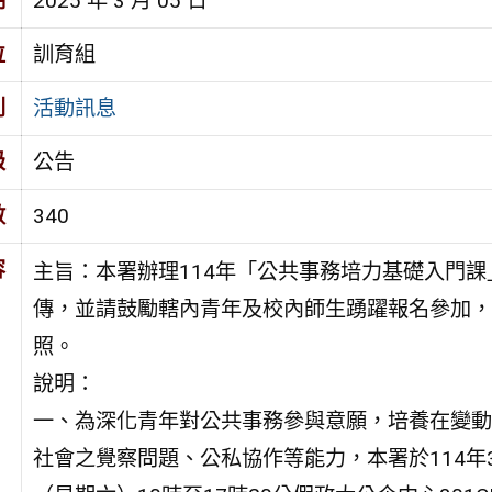
期
2025 年 3 月 05 日
位
訓育組
別
活動訊息
級
公告
數
340
容
主旨：本署辦理114年「公共事務培力基礎入門課
傳，並請鼓勵轄內青年及校內師生踴躍報名參加，
照。
說明：
一、為深化青年對公共事務參與意願，培養在變動
社會之覺察問題、公私協作等能力，本署於114年3