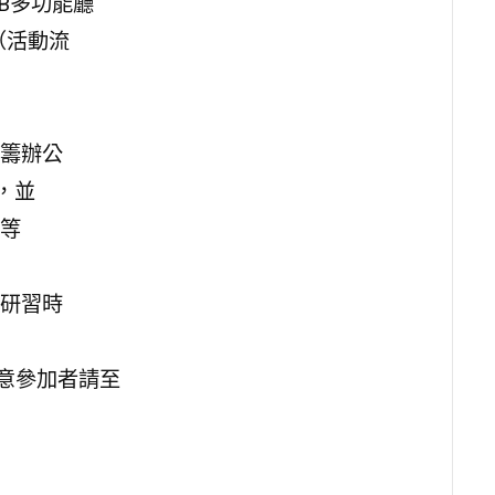
CB多功能廳
（活動流
籌辦公
，並
等
研習時
意參加者請至
）