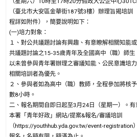
（星期六）10時至17時20分假政大公企中心301
（臺北市大安區金華街187號3樓）辦理旨揭培訓
程詳如附件），簡要說明如下：
(一)培力對象：
１、對公共議題討論有興趣、有意瞭解相關知能或
共議題討論之15-35歲青年及全國高中（職）師生
以未曾參與青年署辦理之審議知能、公民意識培力
相關培訓者為優先。
２、參與者如為高中（職）教師，全程參加將核予
數8小時。
二、報名期間自即日起至3月24日（星期一）。有
本署「青年好政」網站/提案&報名/審議培訓
（https://youthhub.yda.gov.tw/event-registration
報名，名額有限，額滿為止。