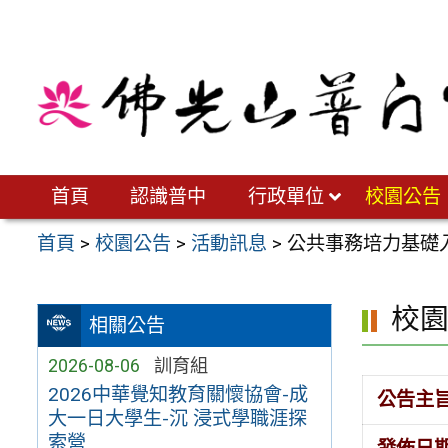
跳
至
主
要
內
容
區
首頁
認識普中
行政單位
校園公告
首頁
>
校園公告
>
活動訊息
>
公共事務培力基礎
校
相關公告
2026-08-06
訓育組
2026中華覺知教育關懷協會-成
公告主
大一日大學生-沉 浸式學職涯探
索營