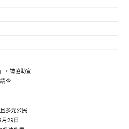
」，請協助宣
請查
且多元公民
月29日