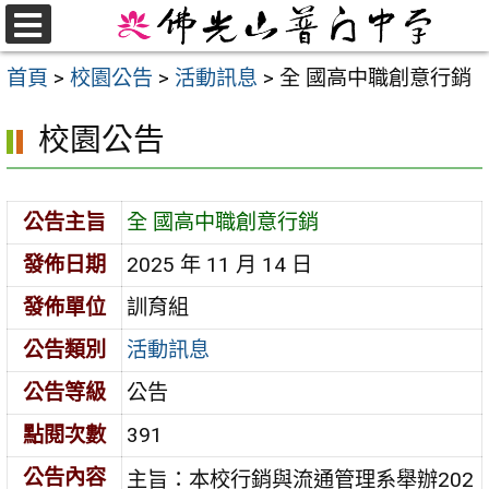
跳
至
選
首頁
>
校園公告
>
活動訊息
>
全 國高中職創意行銷
單
主
要
校園公告
內
容
區
公告主旨
全 國高中職創意行銷
發佈日期
2025 年 11 月 14 日
發佈單位
訓育組
公告類別
活動訊息
公告等級
公告
點閱次數
391
公告內容
主旨：本校行銷與流通管理系舉辦202