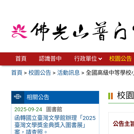
跳
至
主
要
內
容
區
首頁
認識普中
行政單位
校園公告
首頁
>
校園公告
>
活動訊息
>
全國高級中等學校
校
相關公告
2025-09-24
圖書館
函轉國立臺灣文學館辦理「2025
公告主
臺灣文學獎金典獎入圍書展」
案，請查照。