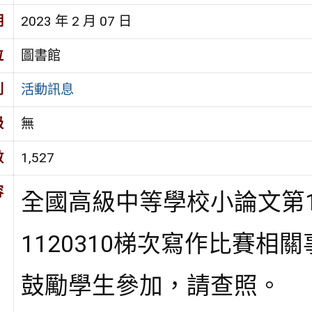
期
2023 年 2 月 07 日
位
圖書館
別
活動訊息
級
無
數
1,527
容
全國高級中等學校小論文第11
1120310梯次
寫作比賽相關
鼓勵學生參加，請查照。