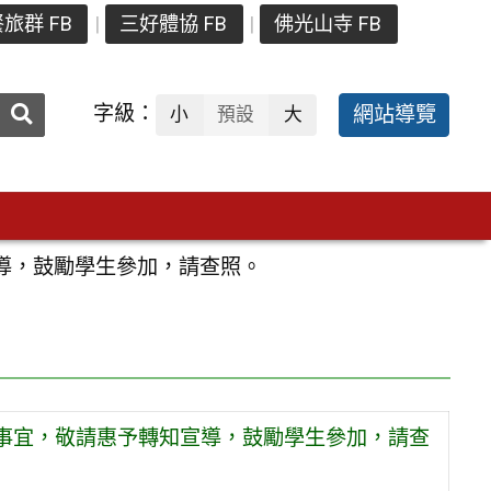
旅群 FB
三好體協 FB
佛光山寺 FB
送出
字級：
網站導覽
小
預設
大
搜
尋：
導，鼓勵學生參加，請查照。
事宜，敬請惠予轉知宣導，鼓勵學生參加，請查