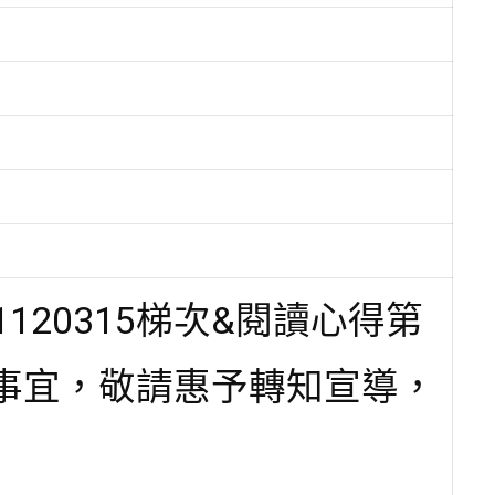
20315梯次&閱讀心得第
事宜，敬請惠予轉知宣導，