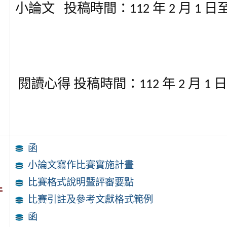
小論文
投稿時間：
112
年
2
月
1
日
閱讀心得
投稿時間：
112
年
2
月
1
日
函
小論文寫作比賽實施計畫
比賽格式說明暨評審要點
件
比賽引註及參考文獻格式範例
函