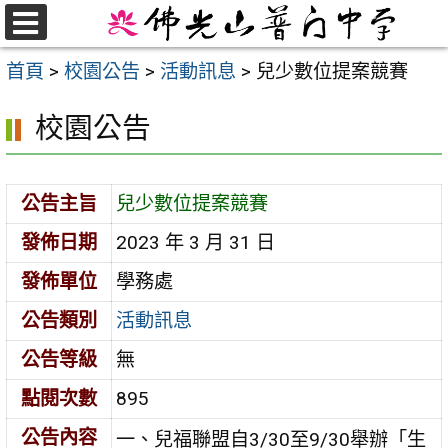
跳
至
選
首頁
>
校園公告
>
活動訊息
>
兒少數位提案競賽
單
主
要
校園公告
內
容
區
公告主旨
兒少數位提案競賽
發佈日期
2023 年 3 月 31 日
發佈單位
學務處
公告類別
活動訊息
公告等級
無
點閱次數
895
公告內容
一、兒福聯盟自3/30至9/30舉辦「生