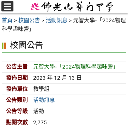
跳
至
選
首頁
>
校園公告
>
活動訊息
>
元智大學-「2024物理
單
主
科學趣味營」
要
內
校園公告
容
區
公告主旨
元智大學-「2024物理科學趣味營」
發佈日期
2023 年 12 月 13 日
發佈單位
教學組
公告類別
活動訊息
公告等級
活動
點閱次數
2,775