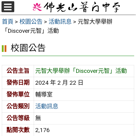
跳
至
選
首頁
>
校園公告
>
活動訊息
>
元智大學舉辦
單
主
「Discover元智」活動
要
內
校園公告
容
區
公告主旨
元智大學舉辦「Discover元智」活動
發佈日期
2024 年 2 月 22 日
發佈單位
輔導室
公告類別
活動訊息
公告等級
無
點閱次數
2,176