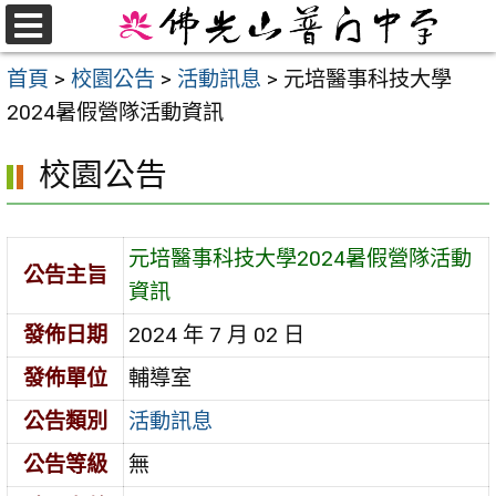
跳
至
選
首頁
>
校園公告
>
活動訊息
>
元培醫事科技大學
單
主
2024暑假營隊活動資訊
要
內
校園公告
容
區
元培醫事科技大學2024暑假營隊活動
公告主旨
資訊
發佈日期
2024 年 7 月 02 日
發佈單位
輔導室
公告類別
活動訊息
公告等級
無