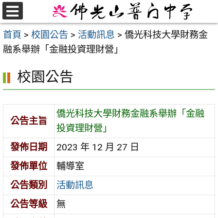
跳
至
選
首頁
>
校園公告
>
活動訊息
>
僑光科技大學財務金
單
主
融系舉辦「金融投資理財營」
要
內
校園公告
容
區
僑光科技大學財務金融系舉辦「金融
公告主旨
投資理財營」
發佈日期
2023 年 12 月 27 日
發佈單位
輔導室
公告類別
活動訊息
公告等級
無