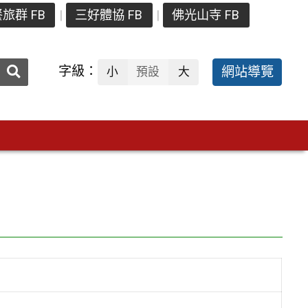
旅群 FB
三好體協 FB
佛光山寺 FB
送出
字級：
網站導覽
小
預設
大
搜
尋：