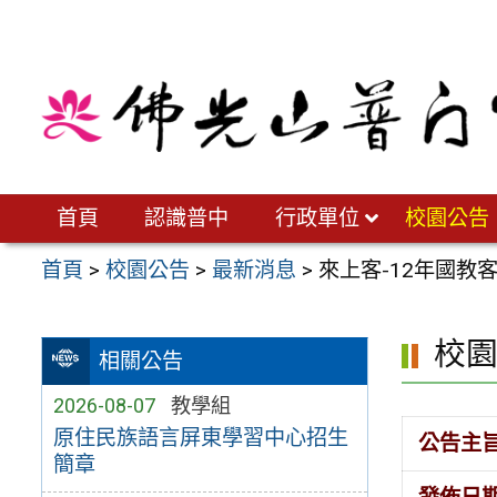
跳
至
主
要
內
容
區
首頁
認識普中
行政單位
校園公告
首頁
>
校園公告
>
最新消息
>
來上客-12年國教
校
相關公告
2026-08-07
教學組
原住民族語言屏東學習中心招生
公告主
簡章