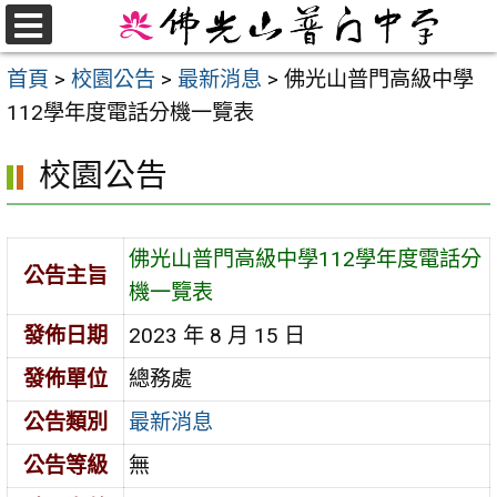
跳
至
選
首頁
>
校園公告
>
最新消息
>
佛光山普門高級中學
單
主
112學年度電話分機一覽表
要
內
校園公告
容
區
佛光山普門高級中學112學年度電話分
公告主旨
機一覽表
發佈日期
2023 年 8 月 15 日
發佈單位
總務處
公告類別
最新消息
公告等級
無