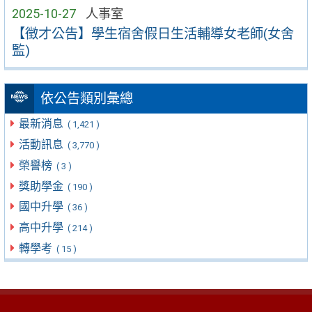
2025-10-27
人事室
【徵才公告】學生宿舍假日生活輔導女老師(女舍
監)
依公告類別彙總
最新消息
( 1,421 )
活動訊息
( 3,770 )
榮譽榜
( 3 )
獎助學金
( 190 )
國中升學
( 36 )
高中升學
( 214 )
轉學考
( 15 )