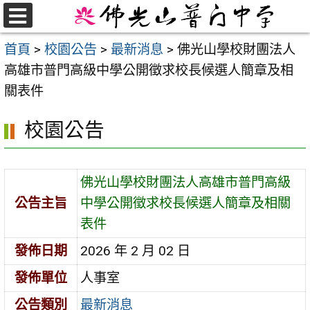
跳
至
選
首頁
>
校園公告
>
最新消息
>
佛光山學校財團法人
單
主
高雄市普門高級中學公開徵求校長候選人簡章及相
要
關表件
內
容
校園公告
區
佛光山學校財團法人高雄市普門高級
公告主旨
中學公開徵求校長候選人簡章及相關
表件
發佈日期
2026 年 2 月 02 日
發佈單位
人事室
公告類別
最新消息