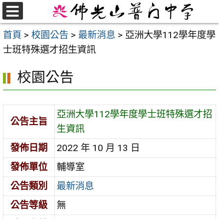
跳
至
選
首頁
>
校園公告
>
最新消息
>
亞洲大學112學年度學
單
主
士班特殊選才招生資訊
要
內
校園公告
容
區
亞洲大學112學年度學士班特殊選才招
公告主旨
生資訊
發佈日期
2022 年 10 月 13 日
發佈單位
輔導室
公告類別
最新消息
公告等級
無