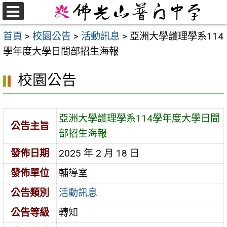
跳
至
選
首頁
>
校園公告
>
活動訊息
>
亞洲大學護理學系114
單
主
學年度大學日間部招生海報
要
內
校園公告
容
區
亞洲大學護理學系114學年度大學日間
公告主旨
部招生海報
發佈日期
2025 年 2 月 18 日
發佈單位
輔導室
公告類別
活動訊息
公告等級
轉知