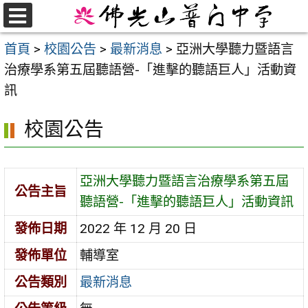
跳
至
選
首頁
>
校園公告
>
最新消息
>
亞洲大學聽力暨語言
單
主
治療學系第五屆聽語營-「進擊的聽語巨人」活動資
要
訊
內
容
校園公告
區
亞洲大學聽力暨語言治療學系第五屆
公告主旨
聽語營-「進擊的聽語巨人」活動資訊
發佈日期
2022 年 12 月 20 日
發佈單位
輔導室
公告類別
最新消息