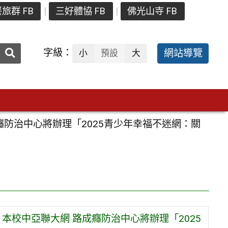
旅群 FB
三好體協 FB
佛光山寺 FB
送出
字級：
網站導覽
小
預設
大
搜
尋：
癮防治中心將辦理「2025青少年幸福不迷網：關
本校中亞聯大網 路成癮防治中心將辦理「2025