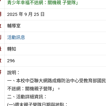
青少年幸福不迷網：關機親 子營隊」
期
2025 年 9 月 25 日
位
輔導室
別
活動訊息
級
轉知
數
296
容
說明：
一、本校中亞聯大網路成癮防治中心受教育部國民
不迷網：關機親子營隊」。
二、活動詳細資訊：
(一)週末親子營隊日期與地點：