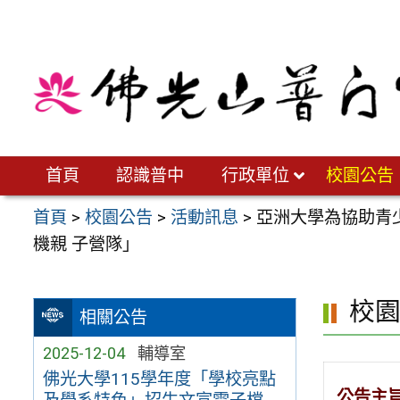
跳
至
主
要
內
容
區
首頁
認識普中
行政單位
校園公告
首頁
>
校園公告
>
活動訊息
>
亞洲大學為協助青
機親 子營隊」
校
相關公告
2025-12-04
輔導室
佛光大學115學年度「學校亮點
公告主