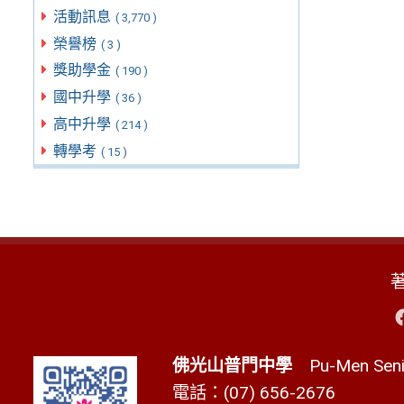
活動訊息
( 3,770 )
榮譽榜
( 3 )
獎助學金
( 190 )
國中升學
( 36 )
高中升學
( 214 )
轉學考
( 15 )
佛光山普門中學
Pu-Men Senio
電話：(07) 656-2676