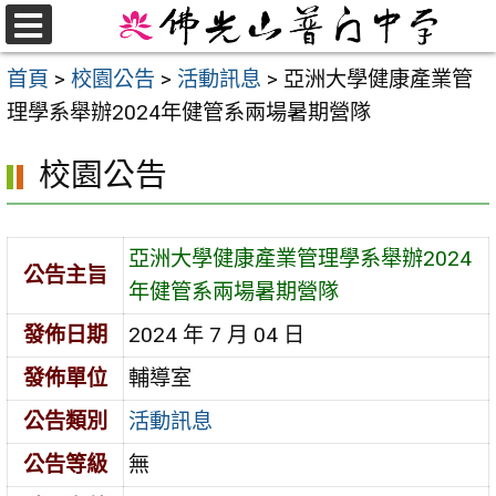
跳
至
選
首頁
>
校園公告
>
活動訊息
>
亞洲大學健康產業管
單
主
理學系舉辦2024年健管系兩場暑期營隊
要
內
校園公告
容
區
亞洲大學健康產業管理學系舉辦2024
公告主旨
年健管系兩場暑期營隊
發佈日期
2024 年 7 月 04 日
發佈單位
輔導室
公告類別
活動訊息
公告等級
無