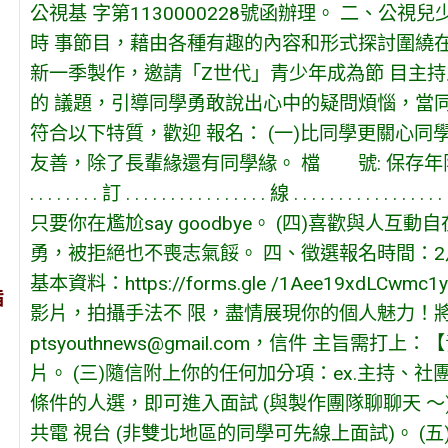
公視基 字第1130000228號函辦理。 二、
時 事節目，藉由各種有趣的內容和形式探討圍繞在
新一季製作，邀請「Z世代」青少年成為節 目主
的 議題，引導同學勇敢說出心中的疑問煩惱，當
符合以下特質，歡迎 報名： (一)比同學更關心同
友善，除了長輩緣還有同學緣。 檔 號: 保存年限: 2 . . . . . . . . . . . . .
. . . . . . . . 訂 . . . . . . . . . . . . . . . . 線 . . . . . . .
只要你在尷尬say goodbye。 (四)喜歡與人
勇，被拒絕也不喪志氣餒。 四、徵選報名時間：2月
基本資料：https://forms.gle /1Aee19xd
旨
影片，拍攝手法不 限，盡情展現你的個人魅力！
ptsyouthnews@gmail.com，信件 主旨
片。 (三)隨信附上你的任何加分項：ex.主持、社
條件的人選，即可進入面試 (與製作團隊聊聊天 ～)，面
共電 視台 (非雙北地區的同學可先線上面試)。 (