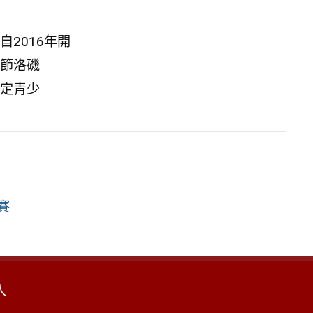
2016年開
節洛磯
定青少
賽
入