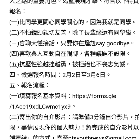
人之路的重要角色。渴望展現才華、符合以下特質
報名：
(一)比同學更關心同學關心的，因為我就是同學。
(二)不怕鏡頭親切友善，除了長輩緣還有同學緣。
(三)會聊天懂接話，只要你在尷尬say goodbye。
(四)喜歡與人互動自在暢聊，各種議題不設限。
(五)抗壓性強越挫越勇，被拒絕也不喪志氣餒。
四、徵選報名時間：2月2日至3月6日。
五、報名流程：
(一)填寫報名基本資料：https://forms.gle
/1Aee19xdLCwmc1yx9。
(二)寄出你的自介影片：請準備3分鐘自介影片，
限，盡情展現你的個人魅力！將完成的自介影片以
端連結」的方式，寄至ptsyouthnews@gmail.co