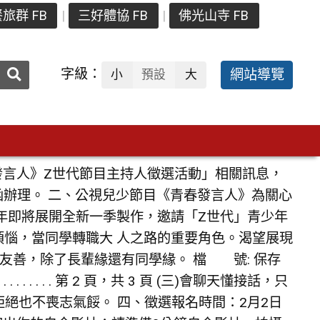
旅群 FB
三好體協 FB
佛光山寺 FB
送出
字級：
網站導覽
小
預設
大
搜
尋：
發言人》Z世代節目主持人徵選活動」相關訊息，
8號函辦理。 二、公視兒少節目《青春發言人》為關心
今年即將展開全新一季製作，邀請「Z世代」青少年
煩惱，當同學轉職大 人之路的重要角色。渴望展現
切友善，除了長輩緣還有同學緣。 檔 號: 保存
. . . . . . . . . . . . . . . . . . . . . . . 第 2 頁，共 3 頁 (三)會聊天懂接話，只
，被拒絕也不喪志氣餒。 四、徵選報名時間：2月2日