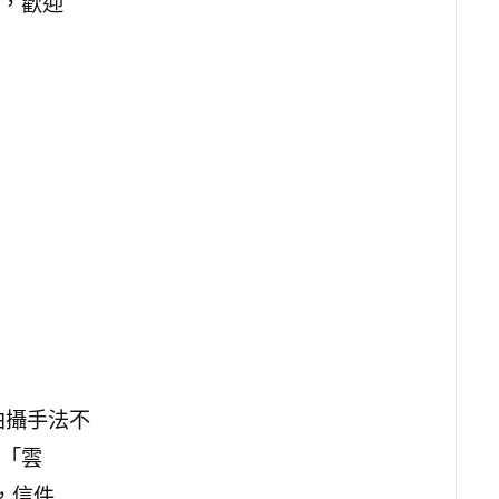
，歡迎
拍攝手法不
「雲
m，信件