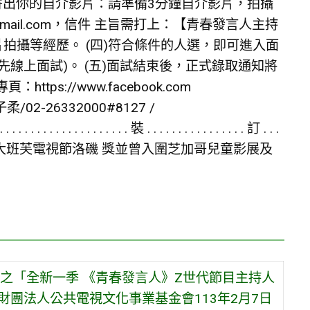
x9。 (二)寄出你的自介影片：請準備3分鐘自介影片，拍攝
mail.com，信件 主旨需打上：【青春發言人主持
片拍攝等經歷。 (四)符合條件的人選，即可進入面
學可先線上面試)。 (五)面試結束後，正式錄取通知將
s://www.facebook.com
子柔/02-26332000#8127 /
. . . . . 裝 . . . . . . . . . . . . . . . . 訂 . . .
 頁 播至今，曾獲得美國紐約電視獎、加拿大班芙電視節洛磯 獎並曾入圍芝加哥兒童影展及
之「全新一季 《青春發言人》Z世代節目主持人
財團法人公共電視文化事業基金會113年2月7日