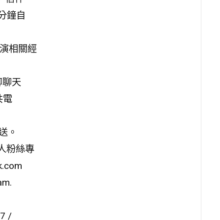
分鐘自
表演相關經
聊聊天
共電
寄送。
人粉絲專
.com
am.
 /