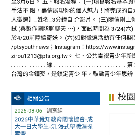
至3月6日。 五、報名流程： (一)填寫報名基本資料：ht
手法不 限，盡情展現你的個人魅力！將完成的自介影片
人徵選】_姓名_3分鐘自 介影片。 (三)隨信附
試 (與製作團隊聊聊天 ～)，面試時間為 3/24(
於4/20前陸續寄送。 (六)如對徵選活動有任何疑問，歡迎
/ptsyouthnews；Instagram：https://www.i
zirou1213@pts.org.tw。 七、公共電視青少年新聞議題節目《青春發言人》自2016年開
. . . . . . . . . . . . . 線 . . . . . . . .
台灣的金鐘獎，是鎖定青少 年，鼓勵青少年思辨
校
相關公告
2026-08-06
訓育組
2026中華覺知教育關懷協會-成
大一日大學生-沉 浸式學職涯探
索營