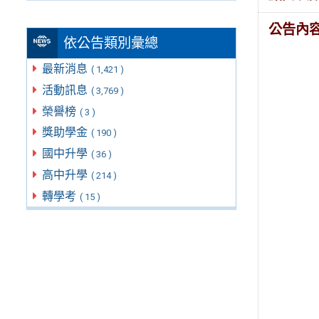
公告內
依公告類別彙總
最新消息
( 1,421 )
活動訊息
( 3,769 )
榮譽榜
( 3 )
獎助學金
( 190 )
國中升學
( 36 )
高中升學
( 214 )
轉學考
( 15 )