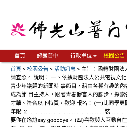
跳
至
主
要
內
容
區
首頁
認識普中
行政單位
校園公告
首頁
>
校園公告
>
活動訊息
>
主旨：函轉財團法
請查照。 說明： 一、依據財團法人公共電視文化事
青少年議題的新聞時 事節目，藉由各種有趣的內
成為節 目主持人，跟著青春發言人的腳步，探索
才華、符合以下特質，歡迎 報名： (一)比同學
年限: 2 . . . . . . . . . . . . . . . . . . . . . . . . . . . . . . 裝 .
要你在尷尬say goodbye。 (四)喜歡與人