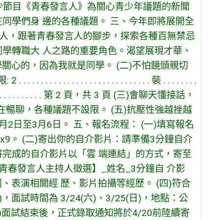
公視兒少節目《青春發言人》為關心青少年議題的新聞
同學們身 邊的各種議題。 三、今年即將展開全
持人，跟著青春發言人的腳步，探索各種百無禁忌
同學轉職大 人之路的重要角色。渴望展現才華、
學關心的，因為我就是同學。 (二)不怕鏡頭親切
 . . . . . . . . . . . . . . . . . 裝 . . . . . . . .
 . . . . . . . . . . . . . . . . . . . . 第 2 頁，共 3 頁 (三)會聊天懂接話，
互動自在暢聊，各種議題不設限。 (五)抗壓性強越挫越
2日至3月6日。 五、報名流程： (一)填寫報名
LCwmc1yx9。 (二)寄出你的自介影片：請準備3分鐘自介
將完成的自介影片以「雲 端連結」的方式，寄至
需打上：【青春發言人主持人徵選】_姓名_3分鐘自 介影
團、表演相關經 歷、影片拍攝等經歷。 (四)符合
試時間為 3/24(六)、3/25(日)，地點：公
五)面試結束後，正式錄取通知將於4/20前陸續寄